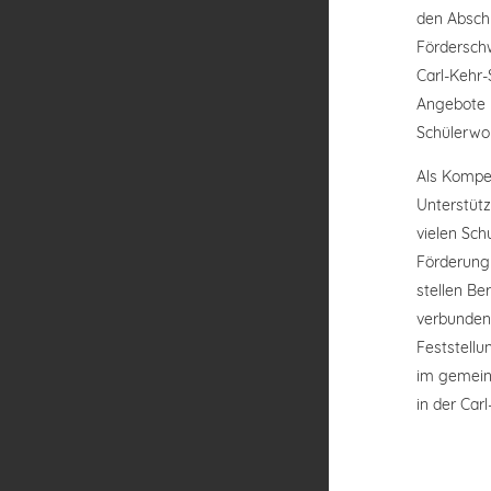
den Abschl
Förderschw
Carl-Kehr-
Angebote 
Schülerwo
Als Kompe
Unterstütz
vielen Sch
Förderung
stellen Be
verbunden
Feststellu
im gemein
in der Car