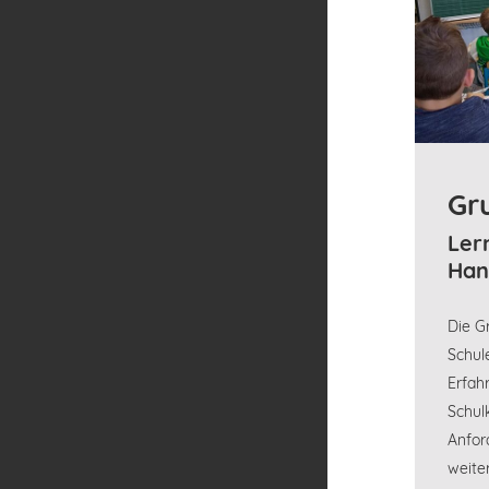
Gr
Ler
Han
Die G
Schul
Erfah
Schul
Anfor
weite