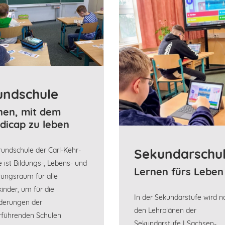
undschule
nen, mit dem
dicap zu leben
Sekundarschu
rundschule der Carl-Kehr-
e ist Bildungs-, Lebens- und
Lernen fürs Leben
rungsraum für alle
kinder, um für die
In der Sekundarstufe wird n
derungen der
den Lehrplänen der
rführenden Schulen
Sekundarstufe I Sachsen-