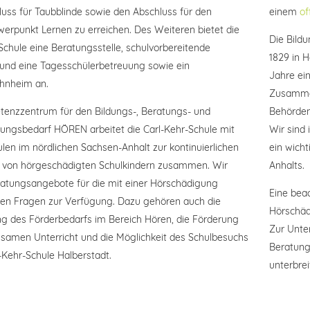
uss für Taubblinde sowie den Abschluss für den
einem
of
erpunkt Lernen zu erreichen. Des Weiteren bietet die
Die Bild
Schule eine Beratungsstelle, schulvorbereitende
1829 in H
und eine Tagesschülerbetreuung sowie ein
Jahre ein
hnheim an.
Zusammen
tenzzentrum für den Bildungs-, Beratungs- und
Behörden
ungsbedarf HÖREN arbeitet die Carl-Kehr-Schule mit
Wir sind 
ulen im nördlichen Sachsen-Anhalt zur kontinuierlichen
ein wicht
 von hörgeschädigten Schulkindern zusammen. Wir
Anhalts.
ratungsangebote für die mit einer Hörschädigung
Eine bea
en Fragen zur Verfügung. Dazu gehören auch die
Hörschäd
ng des Förderbedarfs im Bereich Hören, die Förderung
Zur Unte
samen Unterricht und die Möglichkeit des Schulbesuchs
Beratung
l-Kehr-Schule Halberstadt.
unterbrei