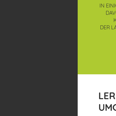
IN EI
DAV
DER L
LER
UM