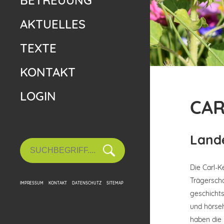
BETREUUNG
AKTUELLES
TEXTE
KONTAKT
LOGIN
CAR
Land
Die Carl-K
Trägerscha
IMPRESSUM
KONTAKT
DATENSCHUTZ
SITEMAP
geschichts
und hörseh
haben die 