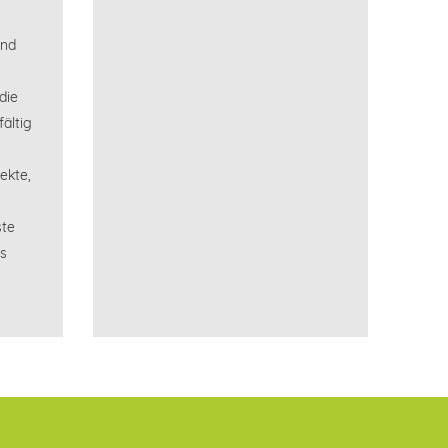
und
die
fältig
ekte,
ste
s