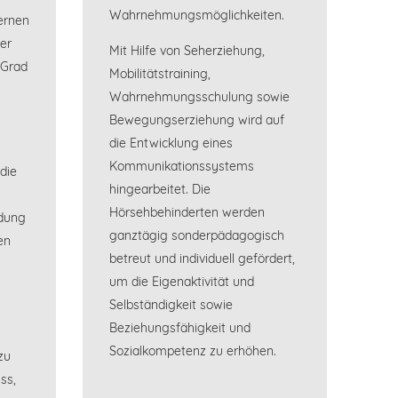
Wahrnehmungsmöglichkeiten.
ernen
er
Mit Hilfe von Seherziehung,
 Grad
Mobilitätstraining,
Wahrnehmungsschulung sowie
Bewegungserziehung wird auf
die Entwicklung eines
Kommunikationssystems
die
hingearbeitet. Die
Hörsehbehinderten werden
dung
ganztägig sonderpädagogisch
en
betreut und individuell gefördert,
um die Eigenaktivität und
Selbständigkeit sowie
Beziehungsfähigkeit und
Sozialkompetenz zu erhöhen.
zu
ss,