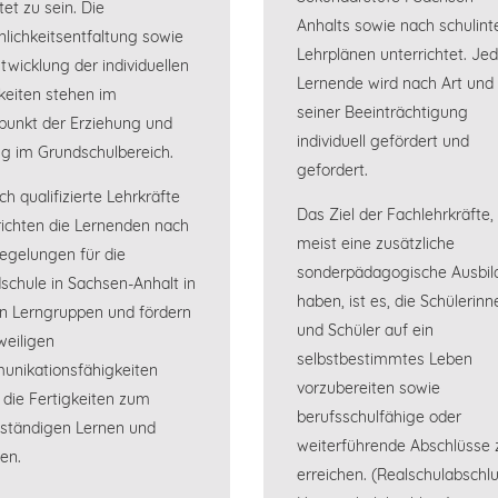
et zu sein. Die
Anhalts sowie nach schulint
nlichkeitsentfaltung sowie
Lehrplänen unterrichtet. Jed
twicklung der individuellen
Lernende wird nach Art und
keiten stehen im
seiner Beeinträchtigung
lpunkt der Erziehung und
individuell gefördert und
ng im Grundschulbereich.
gefordert.
ch qualifizierte Lehrkräfte
Das Ziel der Fachlehrkräfte, 
richten die Lernenden nach
meist eine zusätzliche
egelungen für die
sonderpädagogische Ausbil
schule in Sachsen-Anhalt in
haben, ist es, die Schülerinn
en Lerngruppen und fördern
und Schüler auf ein
weiligen
selbstbestimmtes Leben
nikationsfähigkeiten
vorzubereiten sowie
 die Fertigkeiten zum
berufsschulfähige oder
tständigen Lernen und
weiterführende Abschlüsse 
en.
erreichen. (Realschulabschlu